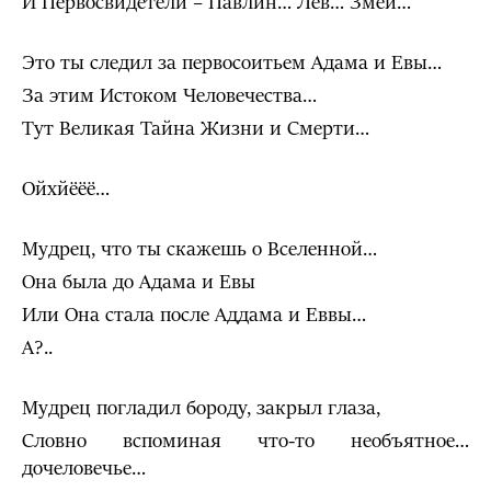
И Первосвидетели – Павлин… Лев… Змей…
Это ты следил за первосоитьем Адама и Евы…
За этим Истоком Человечества…
Тут Великая Тайна Жизни и Смерти…
Ойхйёёё…
Мудрец, что ты скажешь о Вселенной…
Она была до Адама и Евы
Или Она стала после Аддама и Еввы…
А?..
Мудрец погладил бороду, закрыл глаза,
Словно вспоминая что-то необъятное…
дочеловечье…