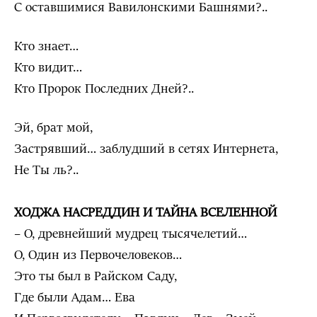
С оставшимися Вавилонскими Башнями?..
Кто знает…
Кто видит…
Кто Пророк Последних Дней?..
Эй, брат мой,
Застрявший… заблудший в сетях Интернета,
Не Ты ль?..
ХОДЖА
НАСРЕДДИН И ТАЙНА
ВСЕЛЕННОЙ
– О, древнейший мудрец тысячелетий…
О, Один из Первочеловеков…
Это ты был в Райском Саду,
Где были Адам… Ева