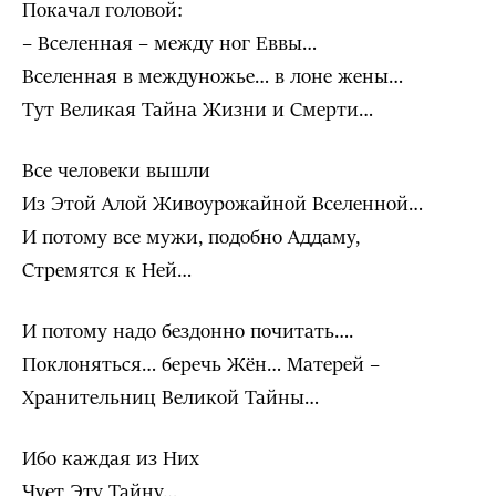
Покачал головой:
– Вселенная – между ног Еввы…
Вселенная в междуножье… в лоне жены…
Тут Великая Тайна Жизни и Смерти…
Все человеки вышли
Из Этой Алой Живоурожайной Вселенной…
И потому все мужи, подобно Аддаму,
Стремятся к Ней…
И потому надо бездонно почитать….
Поклоняться… беречь Жён… Матерей –
Хранительниц Великой Тайны…
Ибо каждая из Них
Чует Эту Тайну…