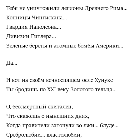
Тебя не уничтожили легионы Древнего Рима…
Конницы Чингисхана…
Гвардия Наполеона…
Дивизии Гитлера…
Зелёные береты и атомные бомбы Америки…
Да…
И вот на своём вечноспящем осле Хунуке
Ты бродишь по XXI веку Золотого тельца…
О, бессмертный скиталец,
Что скажешь о нынешних днях,
Когда правители затонули во лжи… блуде…
Сребролюбии… властолюбии,