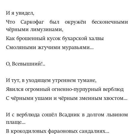
И я увидел,
Что Саркофаг был окружён бесконечными
чёрными лимузинами,
Как брошенный кусок бухарской халвы
Смоляными жгучими муравьями…
О, Всевышний!..
И тут, в уходящем утреннем тумане,
Явился огромный огненно-пурпурный верблюд
С чёрными ушами и чёрным змеиным хвостом…
И с верблюда сошёл Всадник в долгом львином
плаще…
В крокодиловых фараоновых сандалиях…