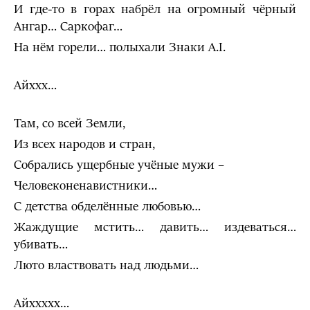
И где-то в горах набрёл на огромный чёрный
Ангар… Саркофаг…
На нём горели… полыхали Знаки A.I.
Айххх…
Там, со всей Земли,
Из всех народов и стран,
Собрались ущербные учёные мужи –
Человеконенавистники…
С детства обделённые любовью…
Жаждущие мстить… давить… издеваться…
убивать…
Люто властвовать над людьми…
Айххххх…