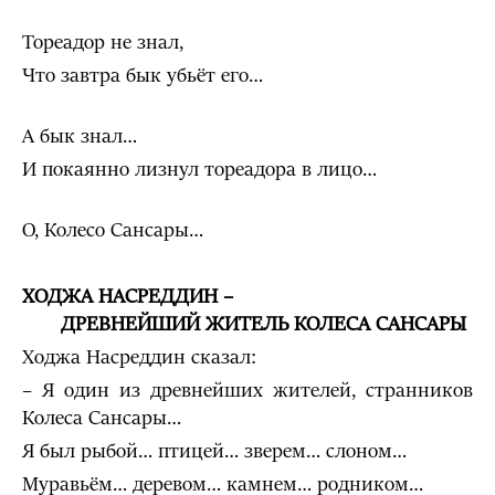
Тореадор не знал,
Что завтра бык убьёт его…
А бык знал…
И покаянно лизнул тореадора в лицо…
О, Колесо Сансары…
ХОДЖА
НАСРЕДДИН –
ДРЕВНЕЙШИЙ ЖИТЕЛЬ КОЛЕСА САНСАРЫ
Ходжа Насреддин сказал:
– Я один из древнейших жителей, странников
Колеса Сансары…
Я был рыбой… птицей… зверем… слоном…
Муравьём… деревом… камнем… родником…