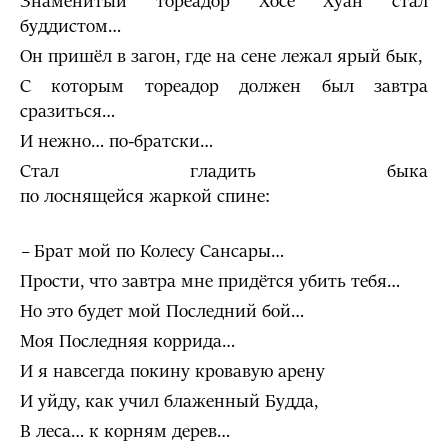
Знаменитый тореадор Хосе Хуан стал
буддистом…
Он пришёл в загон, где на сене лежал ярый бык,
С которым тореадор должен был завтра
сразиться…
И нежно… по-братски…
Стал гладить быка
по лоснящейся жаркой спине:
–
Брат мой по Колесу Сансары…
Прости, что завтра мне придётся убить тебя…
Но это будет мой Последний бой…
Моя Последняя коррида…
И я навсегда покину кровавую арену
И уйду, как учил блаженный Будда,
В леса… к корням дерев…