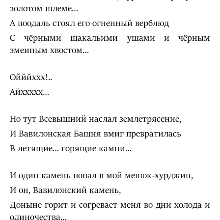
золотом шлеме…
А поодаль стоял его огненный верблюд
С чёрными шакальими ушами и чёрным
змеиным хвостом…
Ойййххх!..
Айххххх…
Но тут Всевышний наслал землетрясение,
И Вавилонская Башня вмиг превратилась
В летящие… горящие камни…
И один камень попал в мой мешок-хурджин,
И он, Вавилонский камень,
Доныне горит и согревает меня во дни холода и
одиночества…