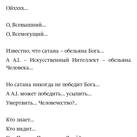
Ойхххх…
О, Всевышний…
О, Всемогущий…
Известно, что сатана – обезьяна Бога…
А A.I. – Искусственный Интеллект – обезьяна
Человека…
Но сатана никогда не победит Бога…
А А.I. может победить… усыпить…
Умертвить… Человечество?..
Кто знает…
Кто видит…