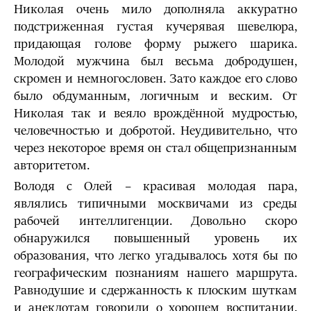
Николая очень мило дополняла аккуратно
подстриженная густая кучерявая шевелюра,
придающая голове форму рыжего шарика.
Молодой мужчина был весьма добродушен,
скромен и немногословен. Зато каждое его слово
было обдуманным, логичным и веским. От
Николая так и веяло врождённой мудростью,
человечностью и добротой. Неудивительно, что
через некоторое время он стал общепризнанным
авторитетом.
Володя с Олей – красивая молодая пара,
являлись типичными москвичами из среды
рабочей интеллигенции. Довольно скоро
обнаружился повышенный уровень их
образования, что легко угадывалось хотя бы по
географическим познаниям нашего маршрута.
Равнодушие и сдержанность к плоским шуткам
и анекдотам говорили о хорошем воспитании.