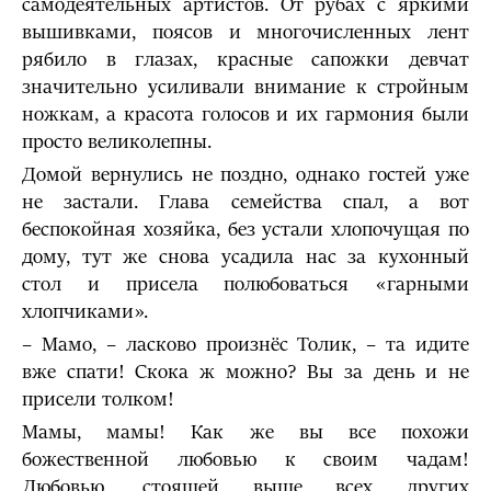
самодеятельных артистов. От рубах с яркими
вышивками, поясов и многочисленных лент
рябило в глазах, красные сапожки девчат
значительно усиливали внимание к стройным
ножкам, а красота голосов и их гармония были
просто великолепны.
Домой вернулись не поздно, однако гостей уже
не застали. Глава семейства спал, а вот
беспокойная хозяйка, без устали хлопочущая по
дому, тут же снова усадила нас за кухонный
стол и присела полюбоваться «гарными
хлопчиками».
– Мамо, – ласково произнёс Толик, – та идите
вже спати! Скока ж можно? Вы за день и не
присели толком!
Мамы, мамы! Как же вы все похожи
божественной любовью к своим чадам!
Любовью, стоящей выше всех других