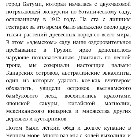
город Батуми, которая началась с двухчасовой
потрясающей экскурсии по ботаническому саду,
основанному в 1912 году. На ста с лишним
гектарах за это время было высажено около двух
тысяч растений древесных пород со всего мира.
В этом «эдемском» саду наше оздоровительное
пребывание в Грузии ярко дополнилось
чарующе познавательным. Двигаясь по лесной
тропе, мы созерцали настоящие пальмы
Канарских островов, австралийские эвкалипты,
один из которых удалось кое-как вчетвером
обхватить, увидели островок вьетнамского
бамбукового леса, восхитились красотами
японской сакуры, китайской магнолии,
мексиканского кипариса и множества других
деревьев и кустарников.
Потом были лёгкий обед и долгое купание в
Чёрном море. Много раз мы с Колей выходили и