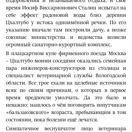
оздоровления и незабываемого отдыха. В своё
время Иосиф Виссарионович Сталин испытал на
себе эффект радоновой воды близ деревни
Цхалтубо у истока одноимённой речки. По его
указанию вначале там построили дачу, а позже
союзные министерства и ведомства возвели
огромный санаторно-курортный комплекс.
В плацкартном купе фирменного поезда Москва
– Цхалтубо моими соседями оказались семейная
пара инженеров-конструкторов из столицы и
специалист ветеринарной службы Вологодской
области. Все трое ехали на целебные источники
всяк по своим причинам, о которых в первое
время предпочли умолчать. Да это было и
неважно: нашлось о чём поговорить попутчикам
«бальзаковского» возраста, пребывающим в том
состоянии, пока болезни ещё лечатся.
Симпатичное веснушчатое лицо ветеринара