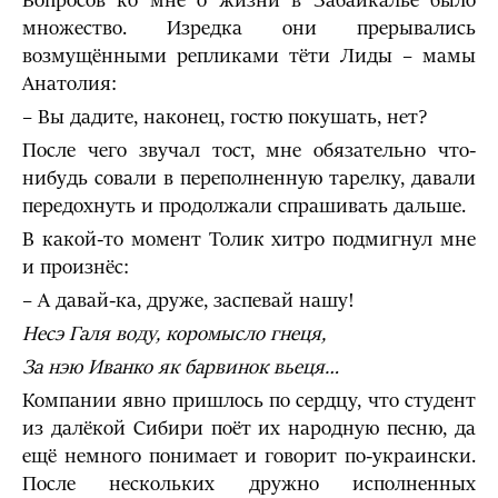
Вопросов ко мне о жизни в Забайкалье было
множество. Изредка они прерывались
возмущёнными репликами тёти Лиды – мамы
Анатолия:
– Вы дадите, наконец, гостю покушать, нет?
После чего звучал тост, мне обязательно что-
нибудь совали в переполненную тарелку, давали
передохнуть и продолжали спрашивать дальше.
В какой-то момент Толик хитро подмигнул мне
и произнёс:
– А давай-ка, друже, заспевай нашу!
Несэ Галя воду, коромысло гнеця,
За нэю Иванко як барвинок вьеця…
Компании явно пришлось по сердцу, что студент
из далёкой Сибири поёт их народную песню, да
ещё немного понимает и говорит по-украински.
После нескольких дружно исполненных