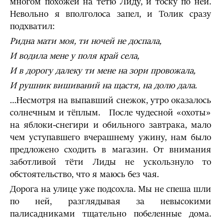
многом похожей на тётю Лиду, и тоску по ней.
Невольно я вполголоса запел, и Толик сразу
подхватил:
Ридна мати моя, ти ночей не доспала,
И водила мене у поля край села,
И в дорогу далеку ти мене на зори провожала,
И рушник вишиваний на щастя, на долю дала.
…Несмотря на выпавший снежок, утро оказалось
солнечным и тёплым. После чудесной «охоты»
на яблоки-снегири и обильного завтрака, мало
чем уступавшего вчерашнему ужину, нам было
предложено сходить в магазин. От внимания
заботливой тёти Лиды не ускользнуло то
обстоятельство, что я маюсь без чая.
Дорога на улице уже подсохла. Мы не спеша шли
по ней, разглядывая за невысокими
палисадниками тщательно побеленные дома.