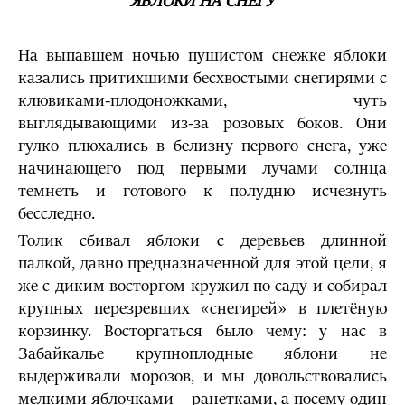
ЯБЛОКИ НА СНЕГУ
На выпавшем ночью пушистом снежке яблоки
казались притихшими бесхвостыми снегирями с
клювиками-плодоножками, чуть
выглядывающими из-за розовых боков. Они
гулко плюхались в белизну первого снега, уже
начинающего под первыми лучами солнца
темнеть и готового к полудню исчезнуть
бесследно.
Толик сбивал яблоки с деревьев длинной
палкой, давно предназначенной для этой цели, я
же с диким восторгом кружил по саду и собирал
крупных перезревших «снегирей» в плетёную
корзинку. Восторгаться было чему: у нас в
Забайкалье крупноплодные яблони не
выдерживали морозов, и мы довольствовались
мелкими яблочками – ранетками, а посему один