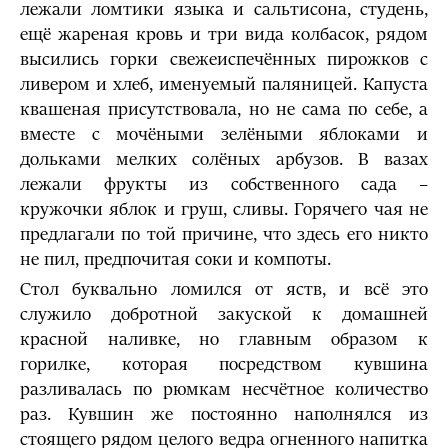
лежали ломтики языка и сальтисона, студень,
ещё жареная кровь и три вида колбасок, рядом
высились горки свежеиспечённых пирожков с
ливером и хлеб, именуемый паляницей. Капуста
квашеная присутствовала, но не сама по себе, а
вместе с мочёными зелёными яблоками и
дольками мелких солёных арбузов. В вазах
лежали фрукты из собственного сада –
кружочки яблок и груш, сливы. Горячего чая не
предлагали по той причине, что здесь его никто
не пил, предпочитая соки и компоты.
Стол буквально ломился от яств, и всё это
служило добротной закуской к домашней
красной наливке, но главным образом к
горилке, которая посредством кувшина
разливалась по рюмкам несчётное количество
раз. Кувшин же постоянно наполнялся из
стоящего рядом целого ведра огненного напитка