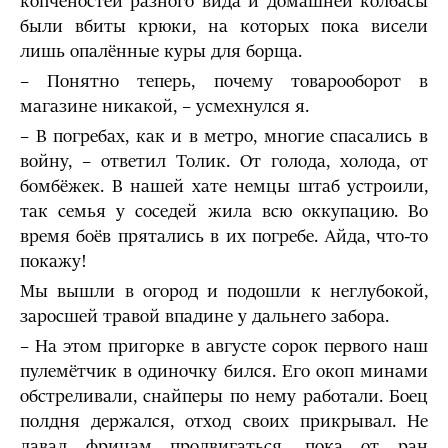
копчёностей разного вида и домашней колбасы
были вбиты крюки, на которых пока висели
лишь опалённые куры для борща.
– Понятно теперь, почему товарооборот в
магазине никакой, – усмехнулся я.
– В погребах, как и в метро, многие спасались в
войну, – ответил Толик. От голода, холода, от
бомбёжек. В нашей хате немцы штаб устроили,
так семья у соседей жила всю оккупацию. Во
время боёв прятались в их погребе. Айда, что-то
покажу!
Мы вышли в огород и подошли к неглубокой,
заросшей травой впадине у дальнего забора.
– На этом пригорке в августе сорок первого наш
пулемётчик в одиночку бился. Его окоп минами
обстреливали, снайперы по нему работали. Боец
полдня держался, отход своих прикрывал. Не
давал фрицам продвигаться, пока от ран