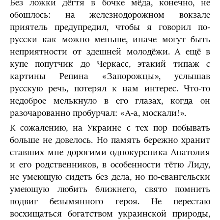
Без ложки дёгтя в бочке мёда, конечно, не
обошлось: на железнодорожном вокзале
приятель предупредил, чтобы я говорил по-
русски как можно меньше, иначе могут быть
неприятности от здешней молодёжи. А ещё в
купе попутчик до Черкасс, этакий типаж с
картины Репина «Запорожцы», услышав
русскую речь, потерял к нам интерес. Что-то
недоброе мелькнуло в его глазах, когда он
разочарованно пробурчал: «А-а, москали!».
К сожалению, на Украине с тех пор побывать
больше не довелось. Но память бережно хранит
ставших мне дорогими однокурсника Анатолия
и его родственников, в особенности тётю Лиду,
не умеющую сидеть без дела, но по-евангельски
умеющую любить ближнего, свято помнить
подвиг безымянного героя. Не перестаю
восхищаться богатством украинской природы,