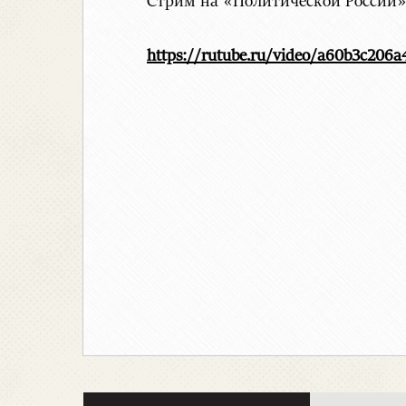
Стрим на «Политической России»
https://rutube.ru/video/a60b3c206