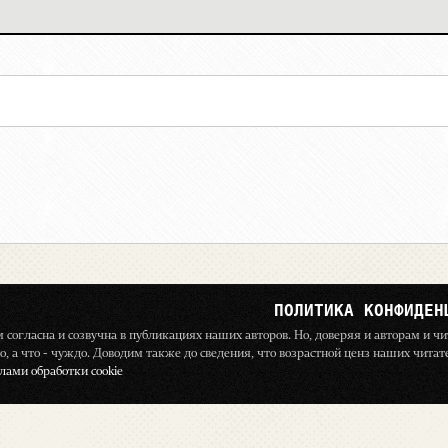
ПОЛИТИКА КОНФИДЕН
ём согласна и созвучна в публикациях наших авторов. Но, доверяя и авторам и 
о, а что - чуждо. Доводим также до сведения, что возрастной ценз наших чита
ами обработки cookie