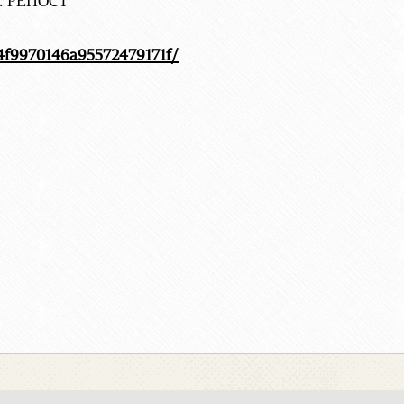
. РЕПОСТ
a4f9970146a95572479171f/