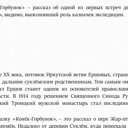
-Горбунок» – рассказ об одной из первых встреч 
», видимо, выполнявший роль казначея экспедиции.
ле XX века, потомок Иркутской ветви Ершовых, стр
м дальним суклёмским родственникам. Тем самым он
ил Ершов станет одним из основателей православ
асти. В 1914 году решением Священного Синода Р
мский Троицкий мужской монастырь стал последни
зку «Конёк-Горбунок», – это рассказ о пере Жар-п
ремён. Недалеко от деревни Суклём, куда переехала