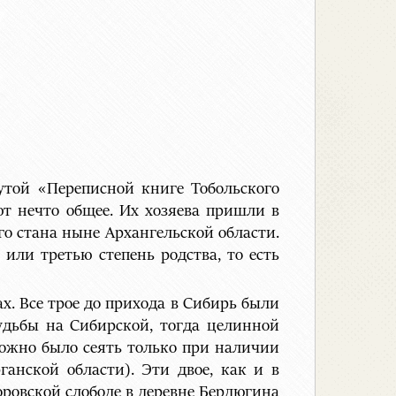
той «Переписной книге Тобольского
ют нечто общее. Их хозяева пришли в
го стана ныне Архангельской области.
 или третью степень родства, то есть
х. Все трое до прихода в Сибирь были
удьбы на Сибирской, тогда целинной
можно было сеять только при наличии
анской области). Эти двое, как и в
оровской слободе в деревне Бердюгина