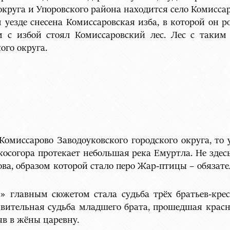
округа и Упоровского района находится село Комисса
езде снесена Комиссаровская изба, в которой он ро
м с избой стоял Комиссаровский лес. Лес с таки
ого округа.
 Комиссарово Заводоуковского городского округа, то
косогора протекает небольшая река Емуртла. Не зде
ова, образом которой стало перо Жар-птицы – обяза
к» главным сюжетом стала судьба трёх братьев-кре
вительная судьба младшего брата, прошедшая красно
яв в жёны царевну.