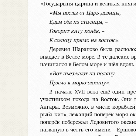
«Государыня царица и великая княги
«Мы послы от Царь-девицы,
Едем оба из столицы, –
Говорит киту конёк, –
К солнцу прямо на восток».
Деревня Шарапово была располо
впадает в Белое море. В те далекие 
начинался в Белом море и шёл вдоль 
«Вот въезжают на поляну
Прямо к морю-окияну».
В начале XVII века ещё один пр
участником похода на Восток. Они 
Ангары. Возможно, в числе кораблей
рыба-кит», лежащий поперёк моря-ок
поперёк побережья Ледовитого океана
названую в честь его имени – Ершово