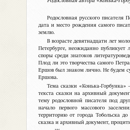
Родословная автора «Конька-Горб
Родословная русского писателя П
дата и место рождения самого писат
землю.
В возрасте девятнадцати лет мол
Петербурге, неожиданно публикует л
споры среди знатоков литературовед
Плод ли это творчества самого Петр
Ершов был знаком лично. Не будем с
Ершова.
Тема сказки «Конька-Горбунка» –
текста сказки на архивный докумен
тему родословной писателя под дру
начало первого массового заселен
территорию от города Тобольска до
сказка и архивный документ, процити