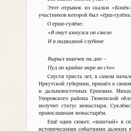
Этот отрывок из сказки «Конёк
участников которой был «ёрш-гулёна
О ерше-гулёне:
«В омут кинулся он смело
И в подводной глубине
Вырыл ящичек на дне –
Пуд по крайне мере во сто».
Спустя триста лет, в самом нача
Иркутской губернии, пришёл к свои
и дальневосточных Ершовых. Миха
Упоровского района Тюменской обл
получит статус монастыря. Суклё
православным монастырём.
Ещё один сюжет, «вшитый» в ска
историческими событиями далеких в