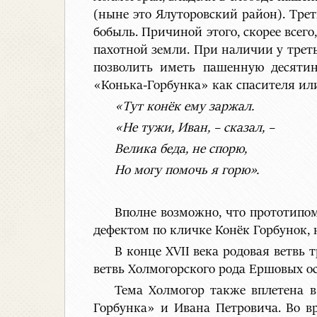
(ныне это Ялуторовский район). Тре
бобыль. Причиной этого, скорее всег
пахотной земли. При наличии у третье
позволить иметь пашенную десятин
«Конька-Горбунка» как спасителя ил
«Тут конёк ему заржал.
«Не тужи, Иван, – сказал, –
Велика беда, не спорю,
Но могу помочь я горю».
Вполне возможно, что прототипо
дефектом по кличке Конёк Горбунок, 
В конце XVII века родовая ветвь
ветвь Холмогорского рода Ершовых ос
Тема Холмогор также вплетена в
Горбунка» и Ивана Петровича. Во в