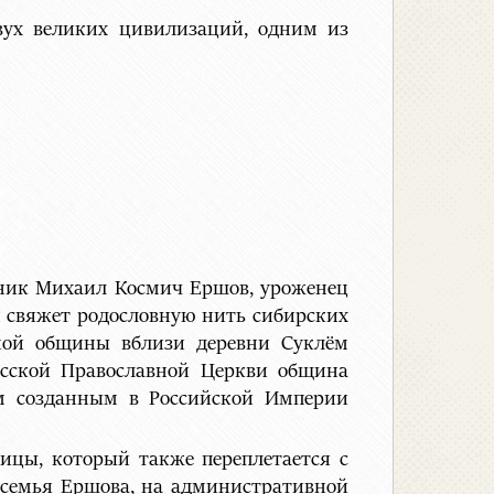
двух великих цивилизаций, одним из
анник Михаил Космич Ершов, уроженец
 свяжет родословную нить сибирских
ной общины вблизи деревни Суклём
усской Православной Церкви община
м созданным в Российской Империи
тицы, который также переплетается с
 семья Ершова, на административной