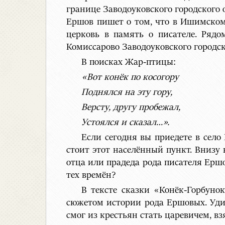
границе Заводоуковского городского 
Ершов пишет о том, что в Ишимском у
церковь в память о писателе. Рядо
Комиссарово Заводоуковского городск
В поисках Жар-птицы:
«Вот конёк по косогору
Поднялся на эту гору,
Версту, другу пробежал,
Устоялся и сказал…».
Если сегодня вы приедете в село
стоит этот населённый пункт. Внизу 
отца или прадеда рода писателя Ерш
тех времён?
В тексте сказки «Конёк-Горбуно
сюжетом истории рода Ершовых. Уди
смог из крестьян стать царевичем, вз