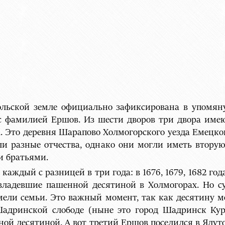
льской земле официально зафиксирована в упомяну
 с фамилией Ершов. Из шести дворов три двора име
. Это деревня Шарапово Холмогорского уезда Емецко
ли разные отчества, однако они могли иметь вторую
 братьями.
ждый с разницей в три года: в 1676, 1679, 1682 года
владевшие пашенной десятиной в Холмогорах. Но с
имели семьи. Это важный момент, так как десятину 
Шадринской слободе (ныне это город Шадринск Кург
ной десятиной. А вот третий Ершов поселился в Ялут