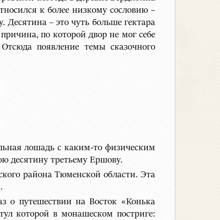
тносился к более низкому сословию –
. Десятина – это чуть больше гектара
 причина, по которой двор не мог себе
 Отсюда появление темы сказочного
альная лошадь с каким-то физическим
ою десятину третьему Ершову.
вского района Тюменской области. Эта
.
аз о путешествии на Восток «Конька
тул которой в монашеском постриге: