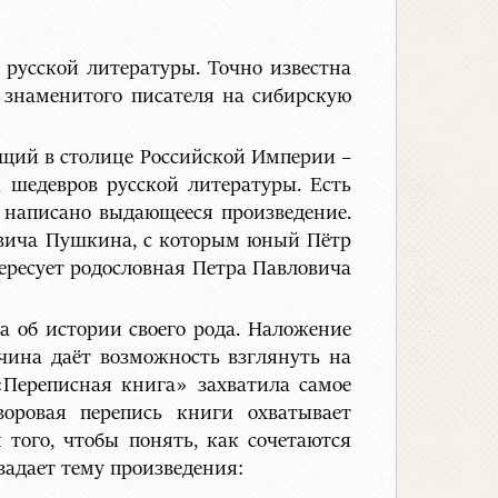
 русской литературы. Точно известна
д знаменитого писателя на сибирскую
ющий в столице Российской Империи –
к шедевров русской литературы. Есть
м написано выдающееся произведение.
еевича Пушкина, с которым юный Пётр
ересует родословная Петра Павловича
а об истории своего рода. Наложение
чина даёт возможность взглянуть на
«Переписная книга» захватила самое
воровая перепись книги охватывает
того, чтобы понять, как сочетаются
задает тему произведения: