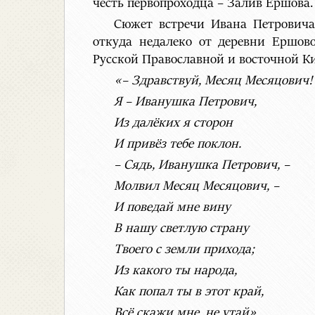
честь первопроходца – Залив Ершова.
Сюжет встречи Ивана Петровича
откуда недалеко от деревни Ершово
Русской Православной и восточной К
«– Здравствуй, Месяц Месяцович!
Я – Иванушка Петрович,
Из далёких я сторон
И привёз тебе поклон.
– Сядь, Иванушка Петрович, –
Молвил Месяц Месяцович, –
И поведай мне вину
В нашу светлую страну
Твоего с земли прихода;
Из какого ты народа,
Как попал ты в этот край,
Всё скажи мне, не утай».