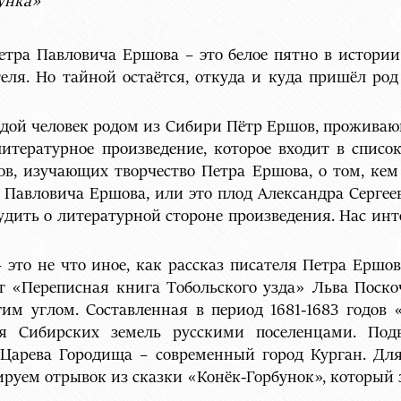
унка»
етра Павловича Ершова – это белое пятно в истории
еля. Но тайной остаётся, откуда и куда пришёл ро
одой человек родом из Сибири Пётр Ершов, прожива
итературное произведение, которое входит в списо
ов, изучающих творчество Петра Ершова, о том, ке
а Павловича Ершова, или это плод Александра Серг
удить о литературной стороне произведения. Нас инт
 это не что иное, как рассказ писателя Петра Ершов
т «Переписная книга Тобольского узда» Льва Поско
гим углом. Составленная в период 1681-1683 годов 
ия Сибирских земель русскими поселенцами. Под
 Царева Городища – современный город Курган. Для 
руем отрывок из сказки «Конёк-Горбунок», который 