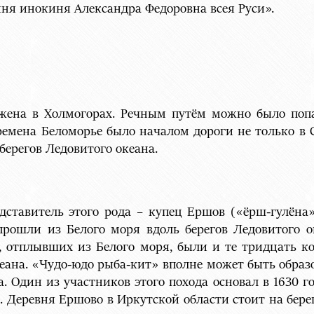
ня инокиня Александра Федоровна всея Руси».
жена в Холмогорах. Речным путём можно было попа
времена Беломорье было началом дороги не только в 
берегов Ледовитого океана.
едставитель этого рода – купец Ершов («ёрш-гулён
прошли из Белого моря вдоль берегов Ледовитого о
, отплывших из Белого моря, были и те тридцать к
еана. «Чудо-юдо рыба-кит» вполне может быть обра
. Один из участников этого похода основал в 1630 г
. Деревня Ершово в Иркутской области стоит на бере