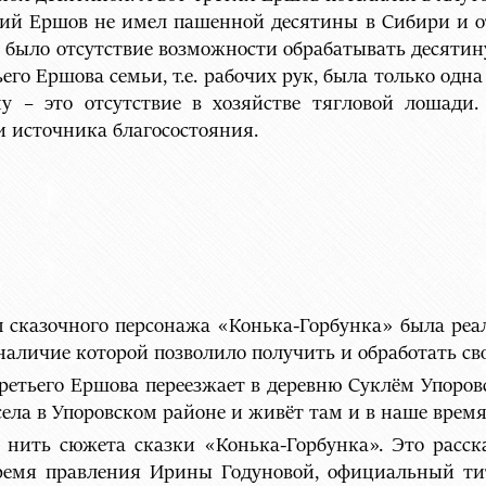
тий Ершов не имел пашенной десятины в Сибири и о
о, было отсутствие возможности обрабатывать десятину
го Ершова семьи, т.е. рабочих рук, была только одна
у – это отсутствие в хозяйстве тягловой лошади.
и источника благосостояния.
м сказочного персонажа «Конька-Горбунка» была ре
наличие которой позволило получить и обработать св
 третьего Ершова переезжает в деревню Суклём Упоро
ела в Упоровском районе и живёт там и в наше время
 нить сюжета сказки «Конька-Горбунка». Это расск
ремя правления Ирины Годуновой, официальный ти