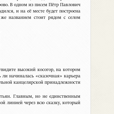
рово. В одном из писем Пётр Павлович
дился, и на её месте будет построена
м же названием стоит рядом с селом
 увидите высокий косогор, на котором
сь ли начиналась «сказочная» карьера
тельной канцелярской принадлежности
стьян. Главным, но не единственным
й линией через всю сказку, который