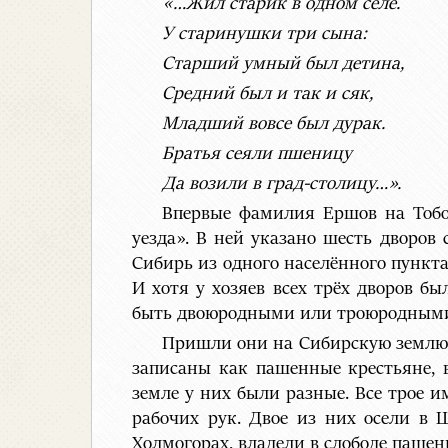
«…Жил старик в одном селе.
У старинушки три сына:
Старший умный был детина,
Средний был и так и сяк,
Младший вовсе был дурак.
Братья сеяли пшеницу
Да возили в град-столицу…».
Впервые фамилия Ершов на Тобо
уезда». В ней указано шесть дворов
Сибирь из одного населённого пункта
И хотя у хозяев всех трёх дворов бы
быть двоюродными или троюродными
Пришли они на Сибирскую землю ка
записаны как пашенные крестьяне, 
земле у них были разные. Все трое 
рабочих рук. Двое из них осели в 
Холмогорах, владели в слободе пашен