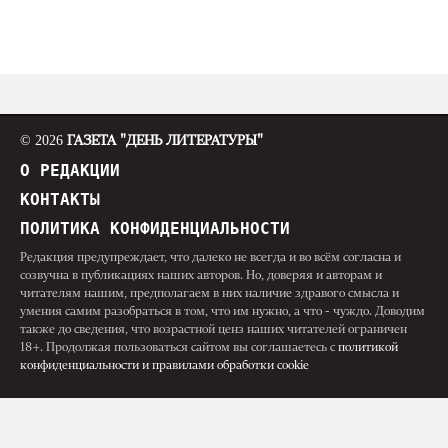
© 2026
ГАЗЕТА "ДЕНЬ ЛИТЕРАТУРЫ"
О РЕДАКЦИИ
КОНТАКТЫ
ПОЛИТИКА КОНФИДЕНЦИАЛЬНОСТИ
Редакция предупреждает, что далеко не всегда и во всём согласна и
созвучна в публикациях наших авторов. Но, доверяя и авторам и
читателям нашим, предполагаем в них наличие здравого смысла и
умения самим разобраться в том, что им нужно, а что - чуждо. Доводим
также до сведения, что возрастной ценз наших читателей ограничен
18+. Продолжая пользоваться сайтом вы соглашаетесь с
политикой
конфиденциальности и правилами обработки cookie