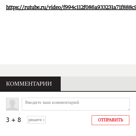
https://rutube.ru/video/f994c112f086a933231a71f888c
КОММЕНТАРИИ