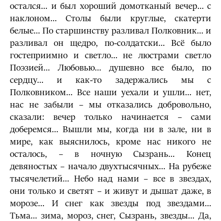
остался… и был хороший домотканый вечер… с
наклоном… Столы были круглые, скатерти
белые… По старшинству разливал Полковник… и
разливал он щедро, по-солдатски… Всё было
гостеприимно и светло… не люстрами светло
Поэзией… Любовью… душевно все было, по
сердцу… и как-то задержались мы с
Полковником… Все наши уехали и ушли… нет,
нас не забыли – мы отказались добровольно,
сказали: вечер только начинается – сами
доберемся… Вышли мы, когда ни в зале, ни в
мире, как выяснилось, кроме нас никого не
осталось, – в ночную Сызрань… Конец
девяностых – начало двухтысячных… На рубеже
тысячелетий… Небо над нами – все в звездах,
они только и светят – и живут и дышат даже, в
морозе… И снег как звезды под звездами…
Тьма… зима, мороз, снег, Сызрань, звезды… Да,