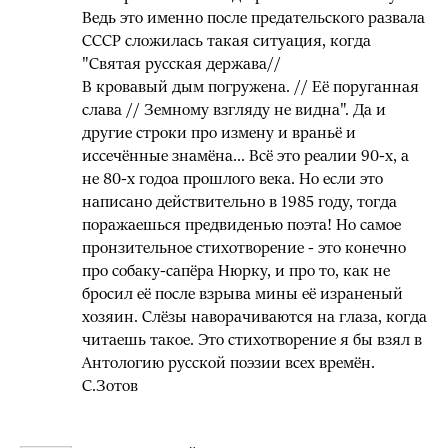
Ведь это именно после предательского развала
СССР сложилась такая ситуация, когда
"Святая русская держава//
В кровавый дым погружена. // Её поруганная
слава // Земному взгляду не видна". Да и
другие строки про измену и враньё и
иссечённые знамёна... Всё это реалии 90-х, а
не 80-х годоа прошлого века. Но если это
написано действительно в 1985 году, тогда
поражаешься предвиденью поэта! Но самое
пронзительное стихотворение - это конечно
про собаку-сапёра Нюрку, и про то, как не
бросил её после взрыва мины её израненый
хозяин. Слёзы наворачиваются на глаза, когда
читаешь такое. Это стихотворение я бы взял в
Антологию русской поэзии всех времён.
С.Зотов