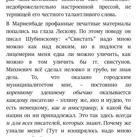
недоброжелательно настроенной прессой, не
терпящей его честного талантливого слова.
В Мариенбаде профанные печатные материалы
попались на глаза Лескову. По этому поводу он
писал Шубинскому: «“Свистать” надо мною
можно как над всяким, но в подлости и
лицемерии меня едва ли можно уличить, как
можно в том уличить бы гг. свистунов.
Михневич всё сделал неловко и грубо, не зная
дела. То, что оказано городским
муниципалитетом мне, – постоянно
по
коренному здешнему обычаю
оказывается
каждому писателю –
эллину же, яко и иудею, то
есть немецкому
, как и иностранцу
, к какой бы
нации он ни принадлежал. Это так здесь
всегда
и для всех
писателей, которых знают. Почему же
узнали меня? (Тут и изощрялось надо мною