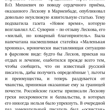
В.О. Михневич по поводу сердечного приёма,
оказанного Лескову в Мариенбаде, опубликовал
довольно неуклюжую язвительную статью. Тему
подхватила газета «Новое время», которую
возглавлял А.С. Суворин – по отзыву Лескова, его
«милый, но коварный благоприятель». Была
напечатана насмешливая статейка «Маленькая
хроника», иронически выставляющая ситуацию
в фарсовом виде: будто бы Лесков, приехав на
отдых и лечение, озаботился прежде всего тем,
чтобы сообщить, что он известный русский
писатель, дабы получить определённые \ льготы
и преимущества, и теперь раздувается от
чванства, принимая оказанные ему за границей
почести. Российские газеты приписали Лескову
грехи нескромности и бахвальства, в которых
его никогда нельзя было упрекнуть. В очередной
раз замечательный писатель был «освистан»