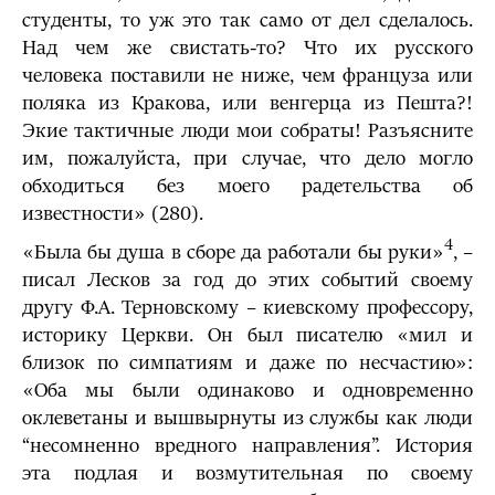
студенты, то уж это так само от дел сделалось.
Над чем же свистать-то? Что их русского
человека поставили не ниже, чем француза или
поляка из Кракова, или венгерца из Пешта?!
Экие тактичные люди мои собраты! Разъясните
им, пожалуйста, при случае, что дело могло
обходиться без моего радетельства об
известности» (280).
4
«Была бы душа в сборе да работали бы руки»
, –
писал Лесков за год до этих событий своему
другу Ф.А. Терновскому – киевскому профессору,
историку Церкви. Он был писателю «мил и
близок по симпатиям и даже по несчастию»:
«Оба мы были одинаково и одновременно
оклеветаны и вышвырнуты из службы как люди
“несомненно вредного направления”. История
эта подлая и возмутительная по своему