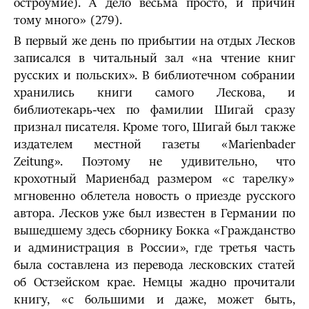
остроумие). А дело весьма просто, и причин
тому много» (279).
В первый же день по прибытии на отдых Лесков
записался в читальный зал «на чтение книг
русских и польских». В библиотечном собрании
хранились книги самого Лескова, и
библиотекарь-чех по фамилии Шигай сразу
признал писателя. Кроме того, Шигай был также
издателем местной газеты «Marienbader
Zeitung». Поэтому не удивительно, что
крохотный Мариенбад размером «с тарелку»
мгновенно облетела новость о приезде русского
автора. Лесков уже был известен в Германии по
вышедшему здесь сборнику Бокка «Гражданство
и администрация в России», где третья часть
была составлена из перевода лесковских статей
об Остзейском крае. Немцы жадно прочитали
книгу, «с большими и даже, может быть,