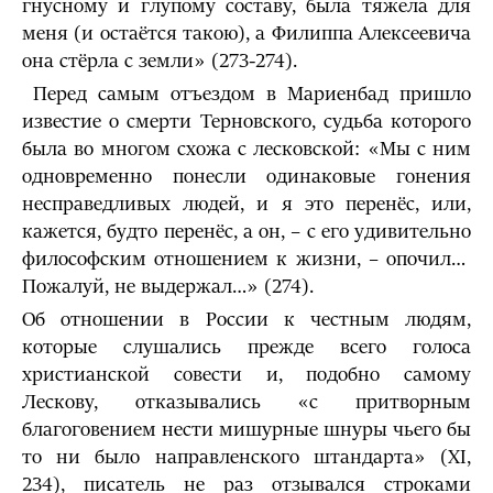
гнусному и глупому составу, была тяжела для
меня (и остаётся такою), а Филиппа Алексеевича
она стёрла с земли» (273-274).
Перед самым отъездом в Мариенбад пришло
известие о смерти Терновского, судьба которого
была во многом схожа с лесковской: «Мы с ним
одновременно понесли одинаковые гонения
несправедливых людей, и я это перенёс, или,
кажется, будто перенёс, а он, – с его удивительно
философским отношением к жизни, – опочил…
Пожалуй, не выдержал…» (274).
Об отношении в России к честным людям,
которые слушались прежде всего голоса
христианской совести и, подобно самому
Лескову, отказывались «с притворным
благоговением нести мишурные шнуры чьего бы
то ни было направленского штандарта» (XI,
234), писатель не раз отзывался строками