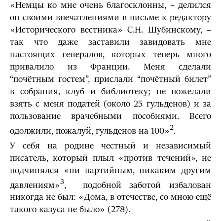
«Немцы ко мне очень благосклонны, – делился
он своими впечатлениями в письме к редактору
«Исторического вестника» С.Н. Шубинскому, –
так что даже заставили завидовать мне
настоящих генералов, которых теперь много
привалило из Франции. Меня сделали
“почётным гостем”, прислали “почётный билет”
в собрания, клуб и библиотеку; не пожелали
взять с меня податей (около 25 гульденов) и за
пользование врачебными пособиями. Всего
2
одолжили, пожалуй, гульденов на 100»
.
У себя на родине честный и независимый
писатель, который плыл «против течений», не
подчинялся «ни партийным, никаким другим
3
давлениям»
, подобной заботой избалован
никогда не был: «Дома, в отечестве, со мною ещё
такого казуса не было» (278).