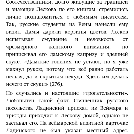
Соотечественники, долго живущие за границей
и знающие Лескова по его книгам, стремились
лично познакомиться с любимым писателем.
Так, русские студенты из Вены нанесли ему
визит. Дамы дарили корзины цветов. Лесков
испытывал смущение и неловкость от
чрезмерного женского внимания, но
приписывал его дамскому капризу и здешней
скуке: «Дамские гонения не устают, но я уже
махнул рукою, потому что всё равно работать
нельзя, да и скрыться некуда. Здесь им делать
нечего от скуки» (276).
Но случались и настоящие «трогательности».
Любопытен такой факт. Священник русского
посольства Ладинский приехал из Веймара и
трижды приходил к Лескову домой, однако не
заставал его. На веймарской визитной карточке
Ладинского не был указан местный адрес.