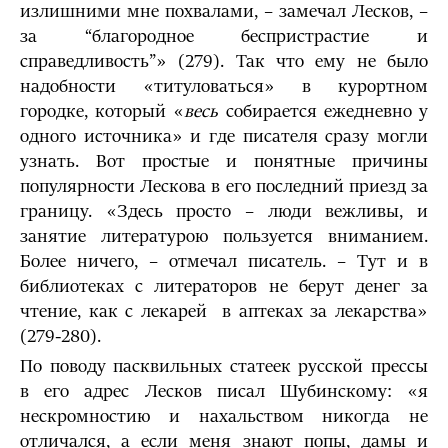
излишними мне похвалами, – замечал Лесков, –
за “благородное беспристрастие и
справедливость”» (279). Так что ему не было
надобности «титуловаться» в курортном
городке, который «
весь
собирается ежедневно у
одного источника» и где писателя сразу могли
узнать. Вот простые и понятные причины
популярности Лескова в его последний приезд за
границу. «Здесь просто – люди вежливы, и
занятие литературою пользуется вниманием.
Более ничего, – отмечал писатель. – Тут и в
библиотеках с литераторов не берут денег за
чтение, как с лекарей в аптеках за лекарства»
(279-280).
По поводу пасквильных статеек русской прессы
в его адрес Лесков писал Шубинскому: «я
нескромностию и нахальством никогда не
отличался, а если меня знают попы, дамы и