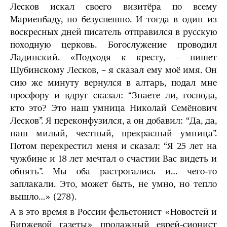
Лесков искал своего визитёра по всему
Мариенбаду, но безуспешно. И тогда в один из
воскресных дней писатель отправился в русскую
походную церковь. Богослужение проводил
Ладинский. «Подходя к кресту, – пишет
Шубинскому Лесков, – я сказал ему моё имя. Он
сию же минуту вернулся в алтарь, подал мне
просфору и вдруг сказал: “Знаете ли, господа,
кто это? Это наш умница Николай Семёнович
Лесков”. Я переконфузился, а он добавил: “Да, да,
наш милый, честный, прекрасный умница”.
Потом перекрестил меня и сказал: “Я 25 лет на
чужбине и 18 лет мечтал о счастии Вас видеть и
обнять”. Мы оба растрогались и… чего-то
заплакали. Это, может быть, не умно, но тепло
вышло…» (278).
А в это время в России фельетонист «Новостей и
Биржевой газеты» продажный еврей-сионист