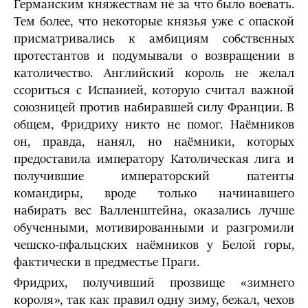
Германским княжествам не за что было воевать.
Тем более, что некоторые князья уже с опаской
присматривались к амбициям собственных
протестантов и подумывали о возвращении в
католичество. Английский король не желал
ссориться с Испанией, которую считал важной
союзницей против набиравшей силу Франции. В
общем, Фридриху никто не помог. Наёмников
он, правда, нанял, но наёмники, которых
предоставила императору Католическая лига и
получившие императорский патенты
командиры, вроде только начинавшего
набирать вес Валленштейна, оказались лучше
обученными, мотивированными и разгромили
чешско-пфальцских наёмников у Белой горы,
фактически в предместье Праги.
Фридрих, получивший прозвище «зимнего
короля», так как правил одну зиму, бежал, чехов