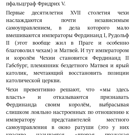
пфальцграф Фридрих V.
Первые десятилетия XVII столетия чехи
наслаждаются почти независимым
самоуправлением, в дела которого мало
вмешиваются императоры Фердинанд I, Рудольф
II (этот вообще жил в Праге и особенно
благоволил чехам) и Матвей. И тут императором
и королём Чехии становится Фердинанд II
Габсбург, племянник бездетного Матвея и ярый
католик, мечтающий восстановить позиции
католической церкви.
Чехи превентивно решают, что «мы здесь
власть» и отказываются признавать
Фердинанда своим королём, выбрасывая
слишком лояльно настроенных по отношению к
императору представителей местного
самоуправления в окно ратуши (это у них
красиво называется «вторая пражская