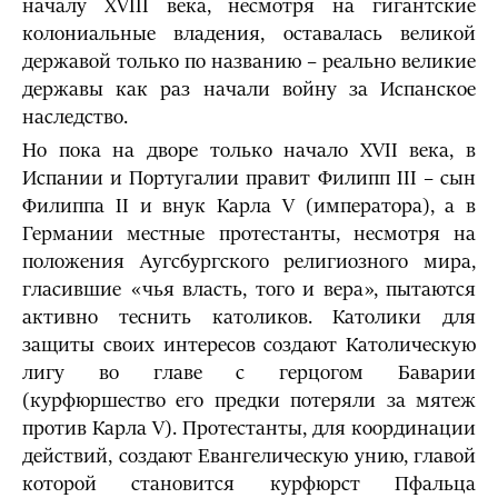
началу XVIII века, несмотря на гигантские
колониальные владения, оставалась великой
державой только по названию – реально великие
державы как раз начали войну за Испанское
наследство.
Но пока на дворе только начало XVII века, в
Испании и Португалии правит Филипп III – сын
Филиппа II и внук Карла V (императора), а в
Германии местные протестанты, несмотря на
положения Аугсбургского религиозного мира,
гласившие «чья власть, того и вера», пытаются
активно теснить католиков. Католики для
защиты своих интересов создают Католическую
лигу во главе с герцогом Баварии
(курфюршество его предки потеряли за мятеж
против Карла V). Протестанты, для координации
действий, создают Евангелическую унию, главой
которой становится курфюрст Пфальца