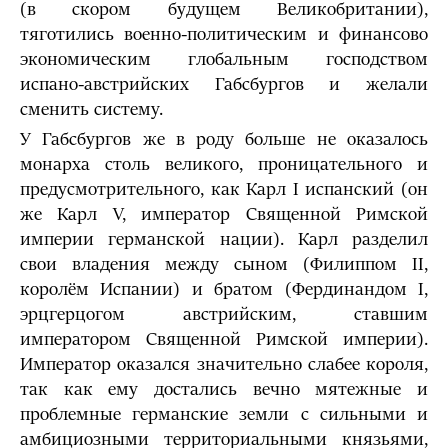
(в скором будущем Великобритании),
тяготились военно-политическим и финансово
экономическим глобальным господством
испано-австрийских Габсбургов и желали
сменить систему.
У Габсбургов же в роду больше не оказалось
монарха столь великого, проницательного и
предусмотрительного, как Карл I испанский (он
же Карл V, император Священной Римской
империи германской нации). Карл разделил
свои владения между сыном (Филиппом II,
королём Испании) и братом (Фердинандом I,
эрцгерцогом австрийским, ставшим
императором Священной Римской империи).
Император оказался значительно слабее короля,
так как ему достались вечно мятежные и
проблемные германские земли с сильными и
амбициозными территориальными князьями,