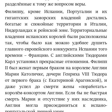
разделённые к тому же вопросом веры.
Филиппу, кроме Испании, Португалии и их
гигантских заморских владений достались
богатые и спокойные территории в Италии,
Нидерландах и рейнской зоне. Территориальные
владения испанских королей были расположены
так, чтобы было как можно удобнее душить
главного европейского конкурента Испании того
времени – Францию. С английскими Тюдорами
Карл установил прекрасные отношения. Филипп
II был женат первым браком на королеве Англии
Марии Католичке, дочери Генриха VIII Тюдора
от первого брака (с Екатериной Арагонской), и
даже успел до смерти жены «поработать»
королём-консортом Англии. Если бы не быстрая
смерть Марии и отсутствие у них наследника,
Англия могла присоединиться к испано-
португальской личной унии.