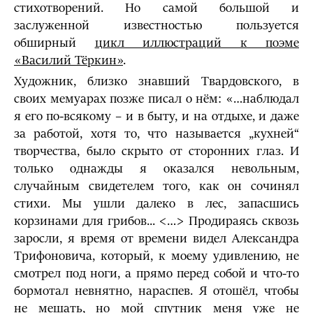
стихотворений. Но самой большой и
заслуженной известностью пользуется
обширный
цикл иллюстраций к поэме
«Василий Тёркин»
.
Художник, близко знавший Твардовского, в
своих мемуарах позже писал о нём: «…наблюдал
я его по-всякому – и в быту, и на отдыхе, и даже
за работой, хотя то, что называется „кухней“
творчества, было скрыто от сторонних глаз. И
только однажды я оказался невольным,
случайным свидетелем того, как он сочинял
стихи. Мы ушли далеко в лес, запасшись
корзинами для грибов... <…> Продираясь сквозь
заросли, я время от времени видел Александра
Трифоновича, который, к моему удивлению, не
смотрел под ноги, а прямо перед собой и что-то
бормотал невнятно, нараспев. Я отошёл, чтобы
не мешать, но мой спутник меня уже не