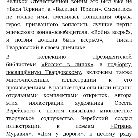
Великой Отечественной войны это был уже не
«Вася Тёркин», а «Василий Тёркин». Сменилось
не только имя, сменилась концепция образа
героя, призванного воплотить лучшие черты
эпического воина-освободителя. «Война всерьёз,
и поэзия должна быть всерьёз», – писал
Твардовский в своём дневнике.
В коллекцию Президентской
библиотеки
«Россия в лицах»
, в
подборку,
посвящённую Твардовскому
, включены также
многочисленные иллюстрации к его
произведениям. В разные годы они были изданы
отдельными комплектами открыток. Автора
этих иллюстраций художника Ореста
Верейского с поэтом связывало многолетнее
творческое содружество. Верейский создал
иллюстрации к поэмам
«Страна
Муравия»
,
«Дом у дороги»
, к целому ряду