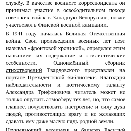
службу. В качестве военного корреспондента он
принимал участие в освободительном походе
советских войск в Западную Белоруссию, позже
участвовал в Финской военной кампании.
В 1941 году началась Великая Отечественная
война. Свои произведения военных лет поэт
называл «фронтовой хроникой», определяя этим
названием их содержание и стилистические
особенности. Одноимённый
сборник
стихотворений
Твардовского представлен на
портале Президентской библиотеки. Благодаря
наблюдательности и поэтическому таланту
Александра Трифоновича читатель может не
только ощутить атмосферу тех лет, но, что самое
главное, почувствовать настроение и силу духа
людей, противостоящих врагу и не желающих
сдавать ему даже малую пядь родной земли.
Неунывающий весельчак и балагур Василий