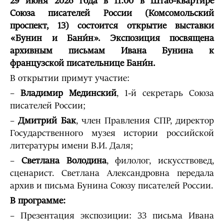
29 июня 2026 года в 11:00 в Штаб-квартире
Союза писателей России (Комсомольский
проспект, 13) состоится открытие выставки
«Бунин и Бани́н». Экспозиция посвящена
архивным письмам Ивана Бунина к
французской писательнице Бани́н.
В открытии примут участие:
–
Владимир Мединский
, 1-й секретарь Союза
писателей России;
–
Дмитрий Бак
, член Правления СПР, директор
Государственного музея истории российской
литературы имени В.И. Даля;
–
Светлана Володина
, филолог, искусствовед,
сценарист. Светлана Александровна передала
архив и письма Бунина Союзу писателей России.
В программе:
– Презентация экспозиции: 33 письма Ивана