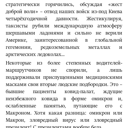
стратегически горячились, обсуждая «жест
доброй воли» – отвод наших войск из-под Киева
четырёхгодичной давности. Жестикулируя,
таксисты рубили международную атмосферу
шершавыми ладонями и сильно не верили
Америке, заинтересованной в глобальной
гегемонии, редкоземельных металлах и
арктических ледоколах...
Некоторые из более степенных водителей-
маршрутчиков не спорили, а лишь
поддерживали приспущенными медицинскими
масками свои вторые людские подбородки. Это –
бывшие пациенты ковид-палат, ждущие
неизбежного ковида в форме омикрон и,
ослабленные памятью, путающие его с
Макроном. Хотя какая разница: омикрон или
Макрон, зловредный вирус или зловредный
президент! С президентами вообще беда.