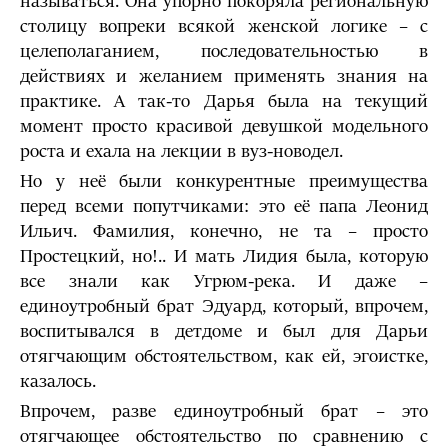
называться. Она упорно покоряла региональную
столицу вопреки всякой женской логике – с
целеполаганием, последовательностью в
действиях и желанием применять знания на
практике. А так-то Дарья была на текущий
момент просто красивой девушкой модельного
роста и ехала на лекции в вуз-новодел.
Но у неё были конкурентные преимущества
перед всеми попутчиками: это её папа Леонид
Ильич. Фамилия, конечно, не та – просто
Простецкий, но!.. И мать Лидия была, которую
все знали как Угрюм-река. И даже –
единоутробный брат Эдуард, который, впрочем,
воспитывался в детдоме и был для Дарьи
отягчающим обстоятельством, как ей, эгоистке,
казалось.
Впрочем, разве единоутробный брат – это
отягчающее обстоятельство по сравнению с