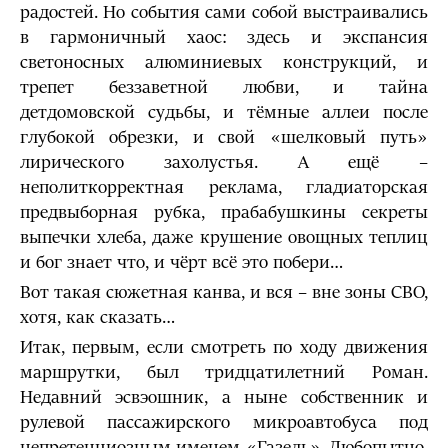
радостей. Но события сами собой выстраивались
в гармоничный хаос: здесь и экспансия
светоносных алюминиевых конструкций, и
трепет беззаветной любви, и тайна
детдомовской судьбы, и тёмные аллеи после
глубокой обрезки, и свой «шелковый путь»
лирического захолустья. А ещё –
неполиткорректная реклама, гладиаторская
предвыборная рубка, прабабушкины секреты
выпечки хлеба, даже крушение овощных теплиц
и бог знает что, и чёрт всё это побери…
Вот такая сюжетная канва, и вся – вне зоны СВО,
хотя, как сказать…
Итак, первым, если смотреть по ходу движения
маршрутки, был тридцатилетний Роман.
Недавний эсвэошник, а ныне собственник и
рулевой пассажирского микроавтобуса под
непретенциозным именем «Газель». Любопытно,