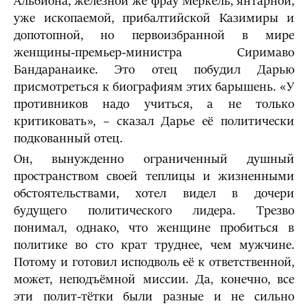
Альбиона, железной же фрау Меркель, янтарной,
уже ископаемой, прибалтийской Казимиры и
допотопной, но первоизбранной в мире
женщины-премьер-министра Сиримаво
Бандаранаике. Это отец побудил Дарью
присмотреться к биографиям этих барышень. «У
противников надо учиться, а не только
критиковать», – сказал Дарье её политически
подкованный отец.
Он, вынужденно ограниченный душный
пространством своей теплицы и жизненными
обстоятельствами, хотел видел в дочери
будущего политического лидера. Трезво
понимал, однако, что женщине пробиться в
политике во сто крат труднее, чем мужчине.
Потому и готовил исподволь её к ответственной,
может, неподъёмной миссии. Да, конечно, все
эти полит-тётки были разные и не сильно