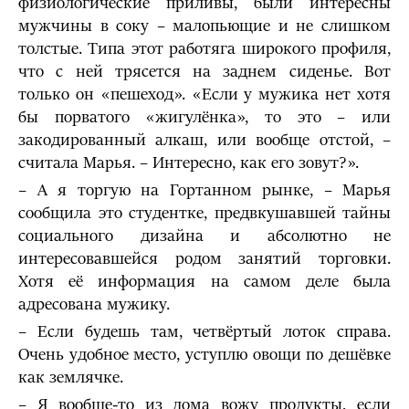
физиологические приливы, были интересны
мужчины в соку – малопьющие и не слишком
толстые. Типа этот работяга широкого профиля,
что с ней трясется на заднем сиденье. Вот
только он «пешеход». «Если у мужика нет хотя
бы порватого «жигулёнка», то это – или
закодированный алкаш, или вообще отстой, –
считала Марья. – Интересно, как его зовут?».
– А я торгую на Гортанном рынке, – Марья
сообщила это студентке, предвкушавшей тайны
социального дизайна и абсолютно не
интересовавшейся родом занятий торговки.
Хотя её информация на самом деле была
адресована мужику.
– Если будешь там, четвёртый лоток справа.
Очень удобное место, уступлю овощи по дешёвке
как землячке.
– Я вообще-то из дома вожу продукты, если