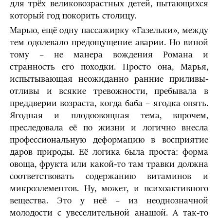
для трёх великовозрастных детей, пытающихся
который год покорить столицу.
Марью, ещё одну пассажирку «Газельки», между
тем одолевало предощущение аварии. Но виной
тому – не манера вождения Романа и
странность его походки. Просто она, Марья,
испытывающая неожиданно ранние приливы-
отливы и всякие тревожности, пребывала в
преддверии возраста, когда баба – ягодка опять.
Ягодная и плодоовощная тема, впрочем,
преследовала её по жизни и логично внесла
профессиональную деформацию в восприятие
даров природы. Её логика была проста: форма
овоща, фрукта или какой-то там травки должна
соответствовать содержанию витаминов и
микроэлементов. Ну, может, и психоактивного
вещества. Это у неё – из неоднозначной
молодости с увеселительной анашой. А так-то