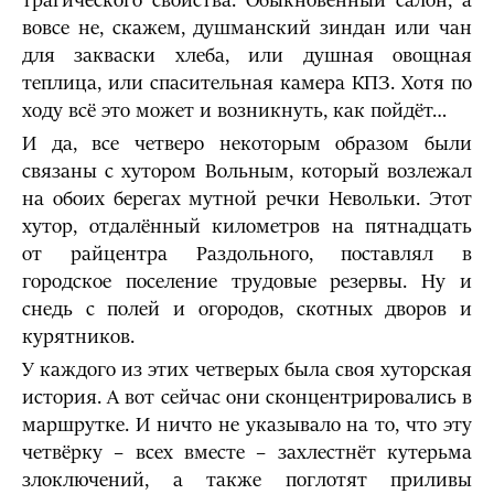
трагического свойства. Обыкновенный салон, а
вовсе не, скажем, душманский зиндан или чан
для закваски хлеба, или душная овощная
теплица, или спасительная камера КПЗ. Хотя по
ходу всё это может и возникнуть, как пойдёт…
И да, все четверо некоторым образом были
связаны с хутором Вольным, который возлежал
на обоих берегах мутной речки Невольки. Этот
хутор, отдалённый километров на пятнадцать
от райцентра Раздольного, поставлял в
городское поселение трудовые резервы. Ну и
снедь с полей и огородов, скотных дворов и
курятников.
У каждого из этих четверых была своя хуторская
история. А вот сейчас они сконцентрировались в
маршрутке. И ничто не указывало на то, что эту
четвёрку – всех вместе – захлестнёт кутерьма
злоключений, а также поглотят приливы