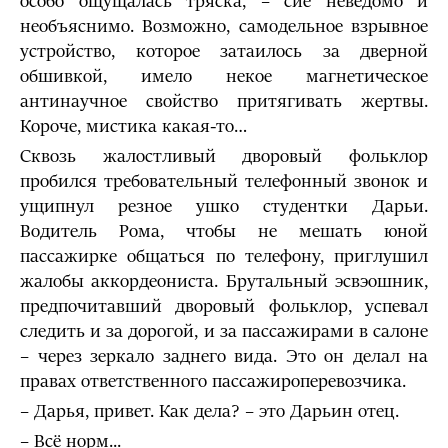
особо ощущалась тряска, – сие неведомо и
необъяснимо. Возможно, самодельное взрывное
устройство, которое затаилось за дверной
обшивкой, имело некое магнетическое
антинаучное свойство притягивать жертвы.
Короче, мистика какая-то…
Сквозь жалостливый дворовый фольклор
пробился требовательный телефонный звонок и
ущипнул резное ушко студентки Дарьи.
Водитель Рома, чтобы не мешать юной
пассажирке общаться по телефону, приглушил
жалобы аккордеониста. Брутальный эсвэошник,
предпочитавший дворовый фольклор, успевал
следить и за дорогой, и за пассажирами в салоне
– через зеркало заднего вида. Это он делал на
правах ответственного пассажироперевозчика.
– Дарья, привет. Как дела? – это Дарьин отец.
– Всё норм...