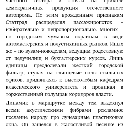
частного сектора и стояла на приколе
демократичная продукция отечественного
автопрома. По этим врожденным признакам
Статград распределял пассажиропоток –
избирательно и непропорционально. Многих –
по городским чумазым окраинам в виде
автомастерских и полустихийных рынков. Иных
же – по вузам-новоделам, ведущим родословную
от педучилищ и бухгалтерских курсов. Лишь
единицы преодолевали жёсткий городской
фильтр, ступая на глянцевые полы стильных
офисов, придвигаясь к высоколобым кафедрам
классического университета и проникая в
торжественный полумрак коридоров власти.
Динамик в маршрутке между тем выдохнул
всеми акустическими фибрами рекламное
послание народу про лучезарные пластиковые
окна. Он зашёлся в жалостливой песенке из