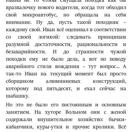
Ивана не то чтобы смущала походка как бы
вразвалочку нового водителя, когда тот обходил
свой микроавтобус, но обращала на себя
внимание. Ну да, пусть такой походняк –
каждому свой. Иван всё оценивал в соответствии
со своей логикой: следовать принципам
разумной достаточности, рациональности и
безаварийности. И до странности чужой
походки ему не было дела, а вот по поводу
аварийного стиля вождения – тут вопрос... А
так-то Иван на текущий момент был просто
сборщиком алюминиевых конструкций,
которому под пятьдесят, и ехал сейчас на
шабашку.
Но это не было его постоянным и основным
занятием. На хуторе Вольном они с женой
содержали внушительное хозяйство: бычки-
кабанчики, куры-утки и прочие кролики. Всё