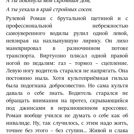
А ты покинула мой скромный дом,
А ты уехала в край стройных сосен.
Рулевой Роман с брутальной щетиной и с
профессиональной небрежностью
самоуверенного водилы рулил одной левой,
невзирая на нахлынувшую лирику. Он лихо
маневрировал в разночинном потоке
транспорта. Виртуозно плясал одной правой
ногой по педалям: газ – тормоз – сцепление.
Левую ногу водитель старался не напрягать. Она
постоянно ныла. Хотя культеприёмная гильза
была подогнана добросовестно. Но сама культя
давала о себе знать. Водитель старался не
обращать внимания на протез, скрывающийся
под джинсами в неразношенном кроссовке.
Роман вообще учился не думать о себе как об
инвалиде. Ну, так случилось, с этим надо жить,
точнее без этого – без ступни... Живой и слава