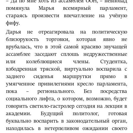
– Да по мне хоть из ассамблеи ООН, – невпопад
помянула Марья всемирный парламент,
стараясь произвести впечатление на учёную
фифу.
Дарья не отреагировала на политическую
близорукость торговки, которая явно не
врубалась, что в этой самой красиво звучащей
ассамблее заседают сплошь недружественные
или колеблющиеся члены. Студентка,
взбодренная тряской, виртуально воспарила с
заднего сиденья маршрутки прямо в
умягченное привилегиями кресло парламента,
пока – регионального. Без посредства
социального лифта, о котором, возможно, будет
говорить светило-гастролер сегодня на лекции в
академии. Будущий политолог, готовая
буквально воспарить в законодательный орган,
находилась в нетерпеливом ожидании своего