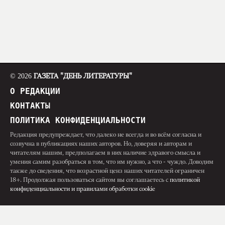
© 2026
ГАЗЕТА "ДЕНЬ ЛИТЕРАТУРЫ"
О РЕДАКЦИИ
КОНТАКТЫ
ПОЛИТИКА КОНФИДЕНЦИАЛЬНОСТИ
Редакция предупреждает, что далеко не всегда и во всём согласна и
созвучна в публикациях наших авторов. Но, доверяя и авторам и
читателям нашим, предполагаем в них наличие здравого смысла и
умения самим разобраться в том, что им нужно, а что - чуждо. Доводим
также до сведения, что возрастной ценз наших читателей ограничен
18+. Продолжая пользоваться сайтом вы соглашаетесь с
политикой
конфиденциальности и правилами обработки cookie