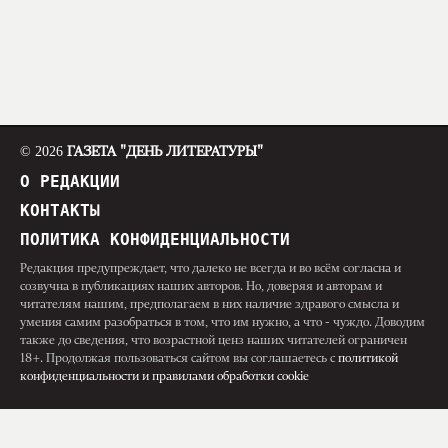
© 2026
ГАЗЕТА "ДЕНЬ ЛИТЕРАТУРЫ"
О РЕДАКЦИИ
КОНТАКТЫ
ПОЛИТИКА КОНФИДЕНЦИАЛЬНОСТИ
Редакция предупреждает, что далеко не всегда и во всём согласна и
созвучна в публикациях наших авторов. Но, доверяя и авторам и
читателям нашим, предполагаем в них наличие здравого смысла и
умения самим разобраться в том, что им нужно, а что - чуждо. Доводим
также до сведения, что возрастной ценз наших читателей ограничен
18+. Продолжая пользоваться сайтом вы соглашаетесь с
политикой
конфиденциальности и правилами обработки cookie