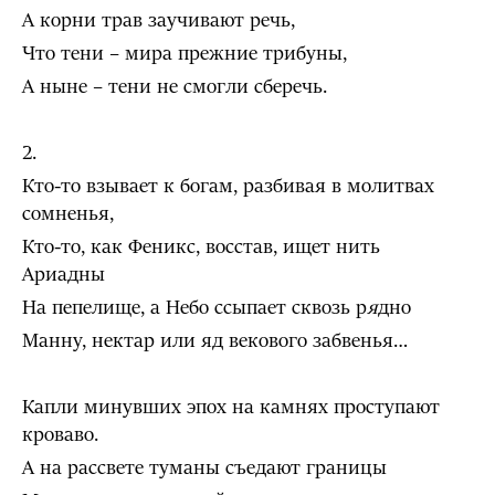
А корни трав заучивают речь,
Что тени – мира прежние трибуны,
А ныне – тени не смогли сберечь.
2.
Кто-то взывает к богам, разбивая в молитвах
сомненья,
Кто-то, как Феникс, восстав, ищет нить
Ариадны
На пепелище, а Небо ссыпает сквозь р
я
дно
Манну, нектар или яд векового забвенья…
Капли минувших эпох на камнях проступают
кроваво.
А на рассвете туманы съедают границы