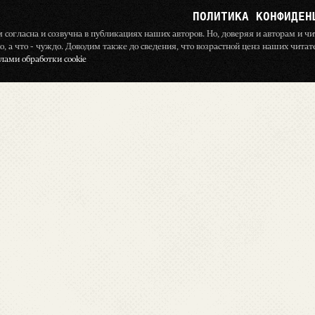
ПОЛИТИКА КОНФИДЕН
ём согласна и созвучна в публикациях наших авторов. Но, доверяя и авторам и 
о, а что - чуждо. Доводим также до сведения, что возрастной ценз наших чита
ами обработки cookie