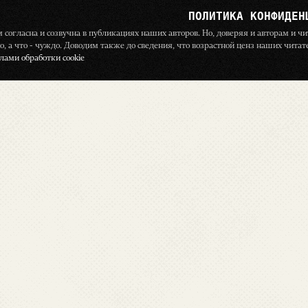
ПОЛИТИКА КОНФИДЕН
ём согласна и созвучна в публикациях наших авторов. Но, доверяя и авторам и 
о, а что - чуждо. Доводим также до сведения, что возрастной ценз наших чита
ами обработки cookie