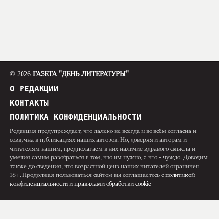
© 2026
ГАЗЕТА "ДЕНЬ ЛИТЕРАТУРЫ"
О РЕДАКЦИИ
КОНТАКТЫ
ПОЛИТИКА КОНФИДЕНЦИАЛЬНОСТИ
Редакция предупреждает, что далеко не всегда и во всём согласна и
созвучна в публикациях наших авторов. Но, доверяя и авторам и
читателям нашим, предполагаем в них наличие здравого смысла и
умения самим разобраться в том, что им нужно, а что - чуждо. Доводим
также до сведения, что возрастной ценз наших читателей ограничен
18+. Продолжая пользоваться сайтом вы соглашаетесь с
политикой
конфиденциальности и правилами обработки cookie