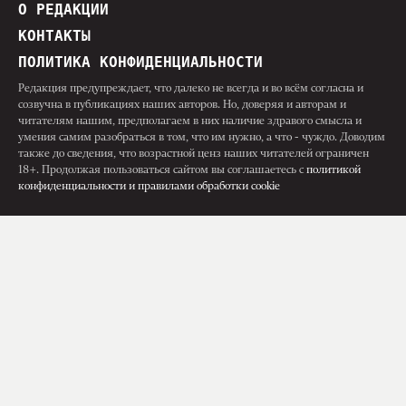
О РЕДАКЦИИ
КОНТАКТЫ
ПОЛИТИКА КОНФИДЕНЦИАЛЬНОСТИ
Редакция предупреждает, что далеко не всегда и во всём согласна и
созвучна в публикациях наших авторов. Но, доверяя и авторам и
читателям нашим, предполагаем в них наличие здравого смысла и
умения самим разобраться в том, что им нужно, а что - чуждо. Доводим
также до сведения, что возрастной ценз наших читателей ограничен
18+. Продолжая пользоваться сайтом вы соглашаетесь с
политикой
конфиденциальности и правилами обработки cookie