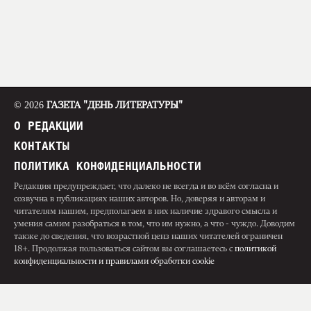
© 2026
ГАЗЕТА "ДЕНЬ ЛИТЕРАТУРЫ"
О РЕДАКЦИИ
КОНТАКТЫ
ПОЛИТИКА КОНФИДЕНЦИАЛЬНОСТИ
Редакция предупреждает, что далеко не всегда и во всём согласна и
созвучна в публикациях наших авторов. Но, доверяя и авторам и
читателям нашим, предполагаем в них наличие здравого смысла и
умения самим разобраться в том, что им нужно, а что - чуждо. Доводим
также до сведения, что возрастной ценз наших читателей ограничен
18+. Продолжая пользоваться сайтом вы соглашаетесь с
политикой
конфиденциальности и правилами обработки cookie