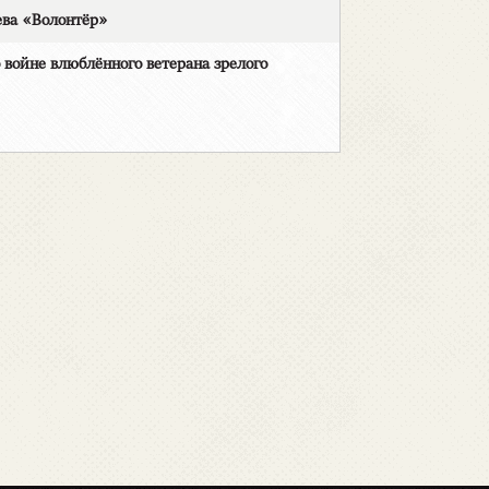
ва «Волонтёр»
йне влюблённого ветерана зрелого