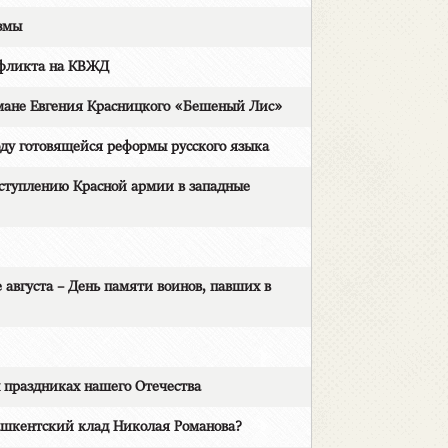
змы
фликта на КВЖД
не Евгения Красницкого «Бешеный Лис»
у готовящейся реформы русского языка
туплению Красной армии в западные
уста – День памяти воинов, павших в
праздниках нашего Отечества
кентский клад Николая Романова?