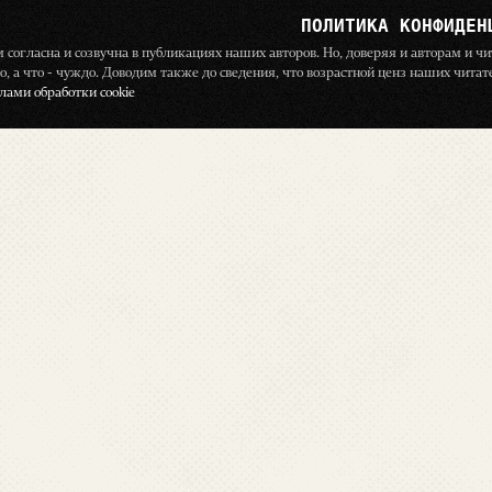
ПОЛИТИКА КОНФИДЕН
ём согласна и созвучна в публикациях наших авторов. Но, доверяя и авторам и 
о, а что - чуждо. Доводим также до сведения, что возрастной ценз наших чита
ами обработки cookie