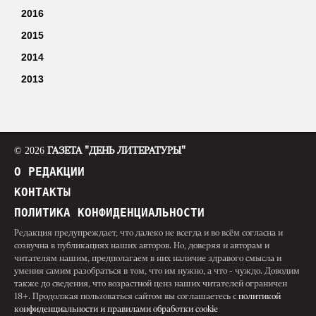
2016
2015
2014
2013
© 2026
ГАЗЕТА "ДЕНЬ ЛИТЕРАТУРЫ"
О РЕДАКЦИИ
КОНТАКТЫ
ПОЛИТИКА КОНФИДЕНЦИАЛЬНОСТИ
Редакция предупреждает, что далеко не всегда и во всём согласна и
созвучна в публикациях наших авторов. Но, доверяя и авторам и
читателям нашим, предполагаем в них наличие здравого смысла и
умения самим разобраться в том, что им нужно, а что - чуждо. Доводим
также до сведения, что возрастной ценз наших читателей ограничен
18+. Продолжая пользоваться сайтом вы соглашаетесь с
политикой
конфиденциальности и правилами обработки cookie